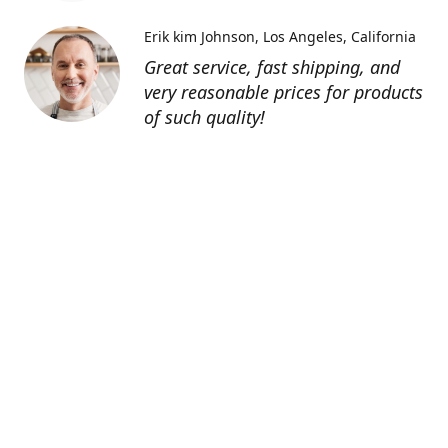
Erik kim Johnson
Los Angeles, California
Great service, fast shipping, and
very reasonable prices for products
of such quality!
Contatti
0805127551
info@tenutechiaromonte.com
www.tenutechiaromonte.com
Azienda Agricola Tenute Chiaromonte - P.I.