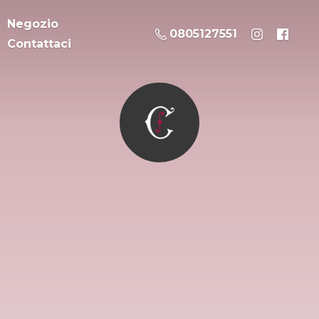
Negozio
0805127551
Contattaci