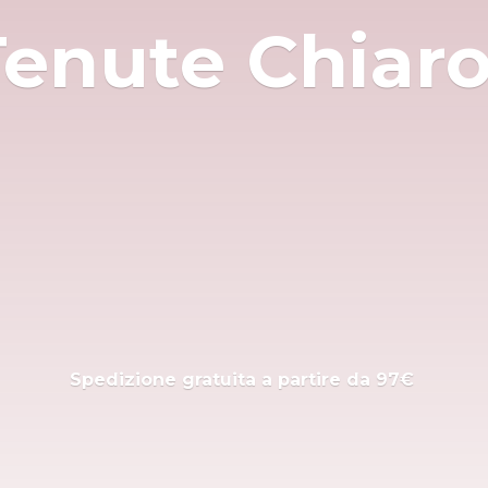
Tenute Chiar
Spedizione gratuita a partire
da 97€