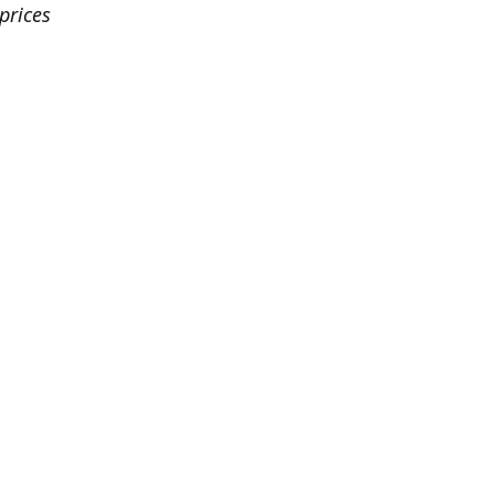
prices
iaromonte.com