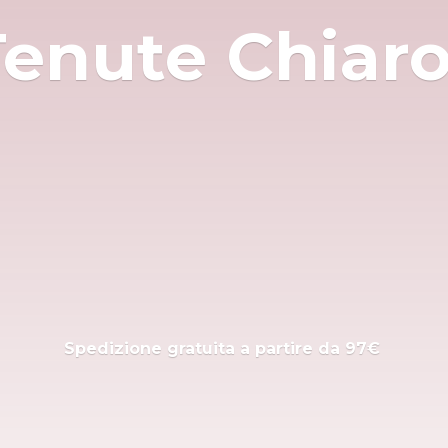
Tenute Chiar
Spedizione gratuita a partire
da 97€