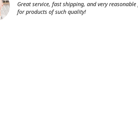
Great service, fast shipping, and very reasonable 
for products of such quality!
Contatti
info@tenutechiaromonte.com
www.tenutech
Azienda Agricola Tenute Chiaromonte - P.I. 07546420725
tenutechiaromonte1
@tenutechiaromonte