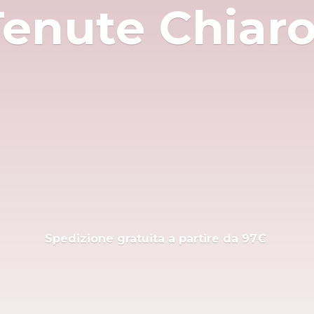
Tenute Chiar
Spedizione gratuita a partire
da 97€