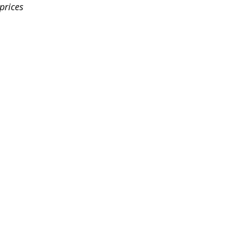
prices
iaromonte.com