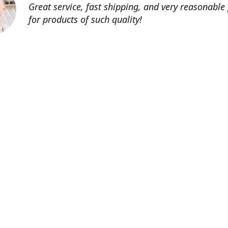
Great service, fast shipping, and very reasonable 
for products of such quality!
Contatti
info@tenutechiaromonte.com
www.tenutech
Azienda Agricola Tenute Chiaromonte - P.I. 07546420725
tenutechiaromonte1
@tenutechiaromonte