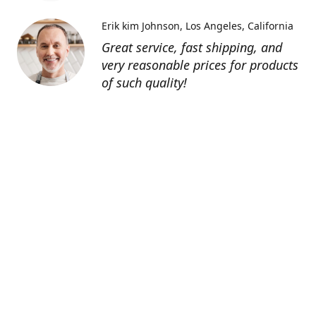
Erik kim Johnson
Los Angeles, California
Great service, fast shipping, and
very reasonable prices for products
of such quality!
Contatti
0805127551
info@tenutechiaromonte.com
www.tenutechiaromonte.com
Azienda Agricola Tenute Chiaromonte - P.I.