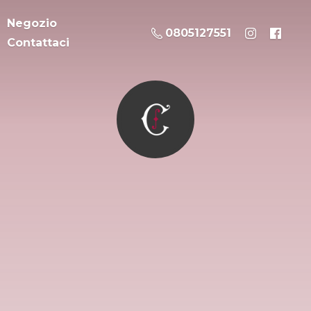
Negozio
0805127551
Contattaci