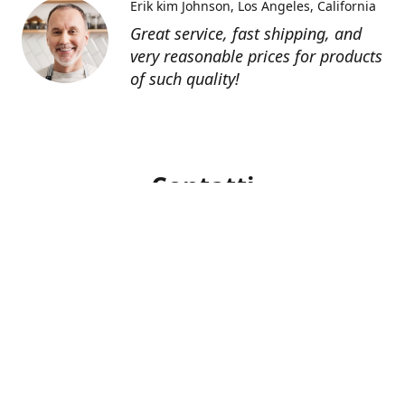
Erik kim Johnson
Los Angeles, California
Great service, fast shipping, and
very reasonable prices for products
of such quality!
Contatti
0805127551
info@tenutechiaromonte.com
www.tenutechiaromonte.com
Azienda Agricola Tenute Chiaromonte - P.I.
07546420725