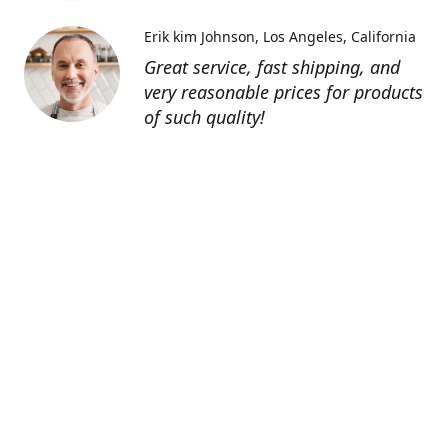
Erik kim Johnson
Los Angeles, California
Great service, fast shipping, and
very reasonable prices for products
of such quality!
Contatti
0805127551
info@tenutechiaromonte.com
www.tenutechiaromonte.com
Azienda Agricola Tenute Chiaromonte - P.I.