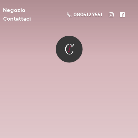
Negozio
0805127551
Contattaci