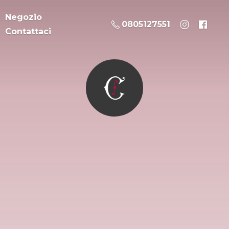
Negozio
0805127551
Contattaci