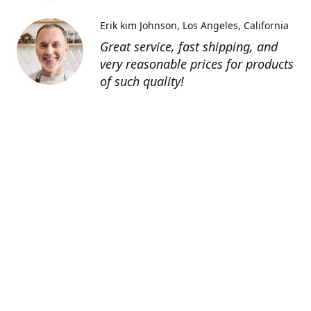
Erik kim Johnson
Los Angeles, California
Great service, fast shipping, and
very reasonable prices for products
of such quality!
Contatti
0805127551
info@tenutechiaromonte.com
www.tenutechiaromonte.com
Azienda Agricola Tenute Chiaromonte - P.I.