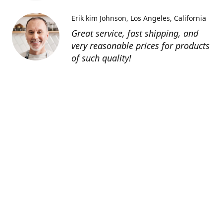
Erik kim Johnson
Los Angeles, California
Great service, fast shipping, and
very reasonable prices for products
of such quality!
Contatti
0805127551
info@tenutechiaromonte.com
www.tenutechiaromonte.com
Azienda Agricola Tenute Chiaromonte - P.I.