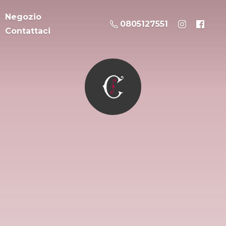
Negozio
0805127551
Contattaci