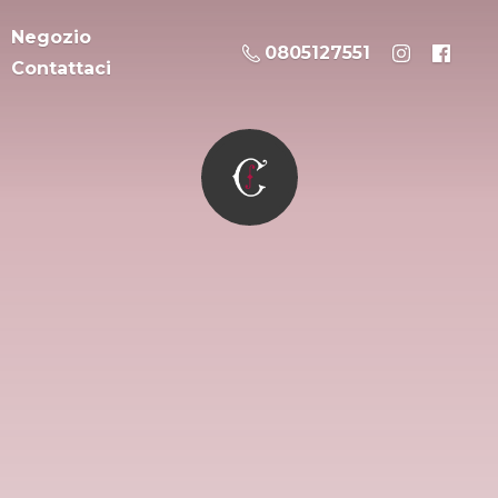
Negozio
0805127551
Contattaci