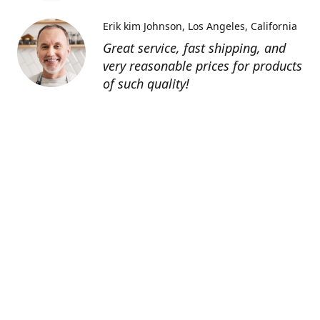
Erik kim Johnson
Los Angeles, California
Great service, fast shipping, and
very reasonable prices for products
of such quality!
Contatti
0805127551
info@tenutechiaromonte.com
www.tenutechiaromonte.com
Azienda Agricola Tenute Chiaromonte - P.I.