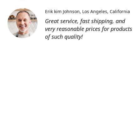
Erik kim Johnson
Los Angeles, California
Great service, fast shipping, and
very reasonable prices for products
of such quality!
Contatti
0805127551
info@tenutechiaromonte.com
www.tenutechiaromonte.com
Azienda Agricola Tenute Chiaromonte - P.I.