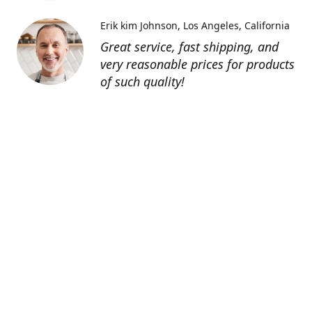
Erik kim Johnson
Los Angeles, California
Great service, fast shipping, and
very reasonable prices for products
of such quality!
Contatti
0805127551
info@tenutechiaromonte.com
www.tenutechiaromonte.com
Azienda Agricola Tenute Chiaromonte - P.I.