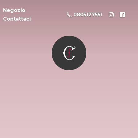
Negozio
0805127551
Contattaci